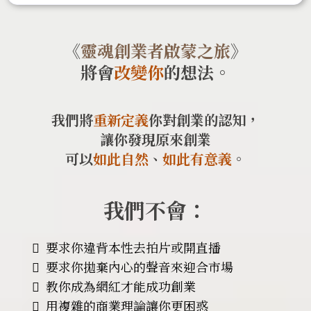
《
靈魂創業者啟蒙之旅
》
將會
改變你
的想法。
我們將
重新定義
你對創業的認知，
讓你發現原來創業
可以
如此自然
、
如此有意義
。
我們不會：
要求你違背本性去拍片或開直播
要求你拋棄內心的聲音來迎合市場
教你成為網紅才能成功創業
用複雜的商業理論讓你更困惑