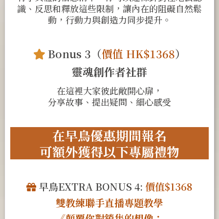
識、反思和釋放這些限制，讓內在的阻礙自然鬆
動，行動力與創造力同步提升。
Bonus 3（
價值 HK$1368
）
靈魂創作者社群
在這裡大家彼此敞開心扉，
分享故事、提出疑問、細心感受
在早鳥優惠期間報名
可額外獲得以下專屬禮物
早鳥EXTRA BONUS 4:
價值$1368
雙教練聯手直播專題教學
《顛覆你對銷售的想像：