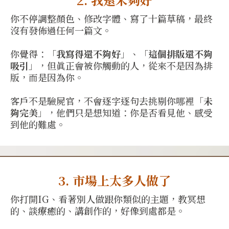
你不停調整顏色、修改字體、寫了十篇草稿，最終
沒有發佈過任何一篇文。
你覺得：「
我寫得還不夠好
」、「
這個排版還不夠
吸引
」，但眞正會被你觸動的人，從來不是因為排
版，而是因為你。
客戶不是驗屍官，不會逐字逐句去挑剔你哪裡「
未
夠完美
」，他們只是想知道：你是否看見他、感受
到他的難處。
3. 市場上太多人做了
你打開IG、看著別人做跟你類似的主題，教冥想
的、談療癒的、講創作的，好像到處都是。