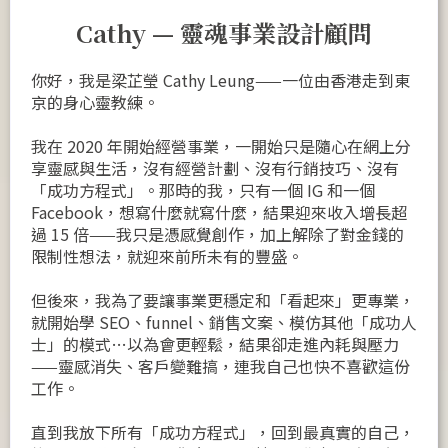
Cathy — 靈魂事業設計顧問
你好，我是梁芷瑩 Cathy Leung——一位由香港走到東
京的身心靈教練。
我在 2020 年開始經營事業，一開始只是隨心在網上分
享靈感與生活，沒有經營計劃、沒有行銷技巧、沒有
「成功方程式」。那時的我，只有一個 IG 和一個
Facebook，想寫什麼就寫什麼，結果迎來收入增長超
過 15 倍——我只是憑感覺創作，加上解除了對金錢的
限制性想法，就迎來前所未有的豐盛。
但後來，我為了要讓事業更穩定和「看起來」更專業，
就開始學 SEO、funnel、銷售文案、模仿其他「成功人
士」的模式…以為會更輕鬆，結果卻走進內耗與壓力
——靈感消失、客戶變難搞，連我自己也快不喜歡這份
工作。
直到我放下所有「成功方程式」，回到最真實的自己，