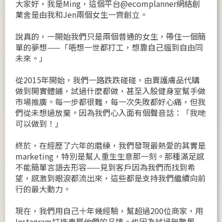
大家好，我是Ming，這個平台@ecomplanner網絡創
業舍是由我和Jen兩個女生一齊創立。
說真的，一開始我們只是兩個普通的女生，帶住一個簡
單的夢想——「唔想一世都打工，想靠自己搵到自由同
未來。」
從2015年開始，我們一路跌跌碰碰，由賣護膚品代購
做到開實體鋪，試過什麼都做，甚至入股健身室幫手做
市場推廣。每一步都很難，每一次失敗都好心痛，但我
們從未想過放棄。因為我們心入面有個聲音話：「我哋
可以做到！」
終於，在經歷了六年的磨練，我們發現最熱愛的其實是
marketing，特別是幫人重生生意那一刻。那種滿足感
不能簡單言語去形容——見到客戶因為我們而找到希
望，感激到眼淚都流出來，這些都是支持我們繼續向前
行的最大動力。
現在，我們用自己十年幾經驗，幫超過200位商家，用
Instagram打造專屬他們的品牌。也因為試過無數風