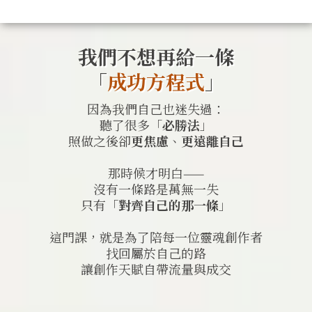
我們不想再給一條
「
成功方程式
」
因為我們自己也迷失過：
聽了很多「
必勝法
」
照做之後卻
更焦慮
、
更遠離自己
那時候才明白——
沒有一條路是萬無一失
只有「
對齊自己的那一條
」
這門課，就是為了陪每一位靈魂創作者
找回屬於自己的路
讓創作天賦自帶流量與成交